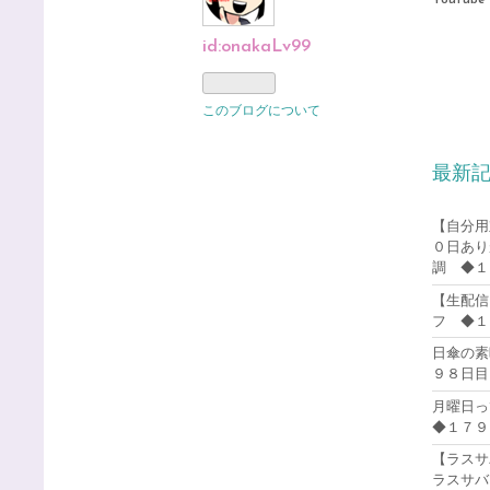
id:onakaLv99
このブログについて
最新
【自分用
０日あり
調 ◆１
【生配信
フ ◆１
日傘の素
９８日目
月曜日
◆１７９
【ラスサ
ラスサバ